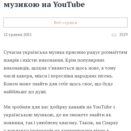
музикою на YouTube
Веб-сервіси
12 травня 2021
2529
Сучасна українська музика приємно радує розмаїттям
жанрів і якістю виконання. Крім популярних
виконавців, щодня з’являється щось нове, в тому
числі кавери, мікси і переспіви народних пісень.
Кожен може знайти для себе щось своє, що буде
найбільше до душі.
Ми зробили для вас добірку каналів на YouTube з
українською музикою, де ви зможете знайти як
новинки, так і улюблену класику. Також, на Спарку
є
докладна інструкція
як конвертувати відео в