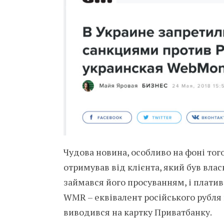
Чудова новина, особливо на фоні тог
отримував від клієнта, який був влас
займався його просуванням, і платив 
WMR – еквівалент російського рубля
виводився на картку Приватбанку.