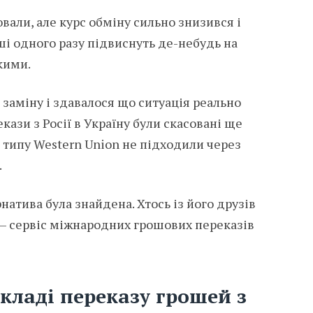
вали, але курс обміну сильно знизився і
ші одного разу підвиснуть де-небудь на
кими.
заміну і здавалося що ситуація реально
екази з Росії в Україну були скасовані ще
и типу Western Union не підходили через
.
натива була знайдена. Хтось із його друзів
– сервіс міжнародних грошових переказів
кладі переказу грошей з