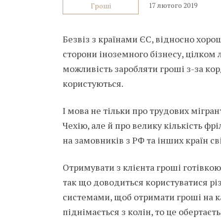
17 лютого 2019
Гроші
Безвіз з країнами ЄС, відносно хорош
сторони іноземного бізнесу, цілком л
можливість заробляти гроші з-за кор
користуються.
І мова не тільки про трудових мігрант
Чехію, але й про велику кількість фрі
на замовників з РФ та інших країн сві
Отримувати з клієнта гроші готівкою
так що доводиться користуватися р
системами, щоб отримати гроші на кар
піднімається з колін, то це обертає