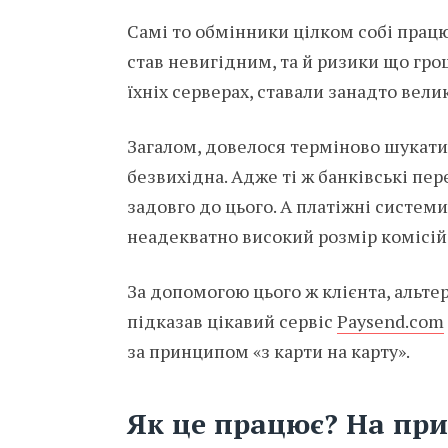
Самі то обмінники цілком собі працю
став невигідним, та й ризики що гро
їхніх серверах, ставали занадто вели
Загалом, довелося терміново шукати 
безвихідна. Адже ті ж банківські пер
задовго до цього. А платіжні систем
неадекватно високий розмір комісій
За допомогою цього ж клієнта, альтер
підказав цікавий сервіс
Paysend.com
за принципом «з карти на карту».
Як це працює? На при