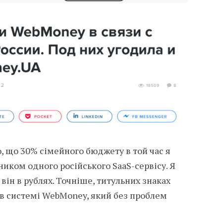
о, що 30% сімейного бюджету в той час я
ником одного російського SaaS-сервісу. Я
він в рублях. Точніше, титульних знаках
 в системі WebMoney, який без проблем