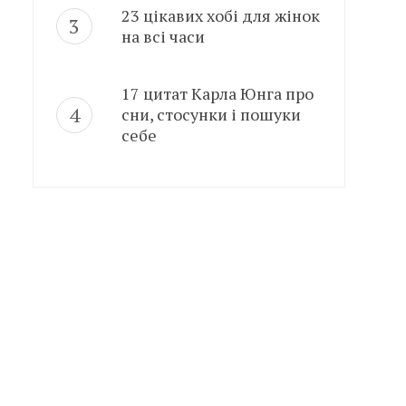
23 цікавих хобі для жінок
на всі часи
17 цитат Карла Юнга про
сни, стосунки і пошуки
себе