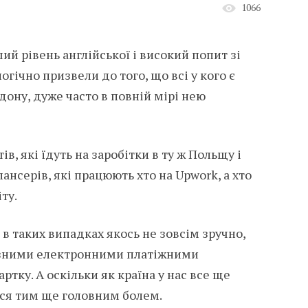
1066
ий рівень англійської і високий попит зі
огічно призвели до того, що всі у кого є
дону, дуже часто в повній мірі нею
ів, які їдуть на заробітки в ту ж Польщу і
лансерів, які працюють хто на Upwork, а хто
ту.
 в таких випадках якось не зовсім зручно,
ізними електронними платіжними
тку. А оскільки як країна у нас все ще
ться тим ще головним болем.