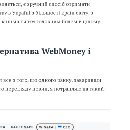
вляється, є зручний спосіб отримати
 в Україні з більшості країн світу, з
і мінімальним головним болем в цілому.
тернатива WebMoney і
я все з того, що одного ранку, заваривши
го перегляду новин, я потрапляю на такий-