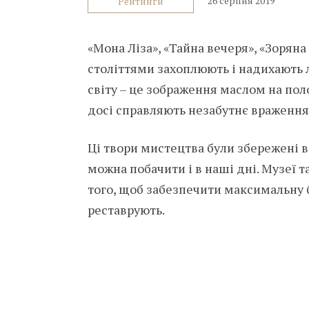
26 серпня 2019
Рейтинги
«Мона Ліза», «Тайна вечеря», «Зоряна 
століттями захоплюють і надихають 
світу – це зображення маслом на пол
досі справляють незабутнє враження н
Ці твори мистецтва були збережені в 
можна побачити і в наші дні. Музеї т
того, щоб забезпечити максимальну б
реставрують.