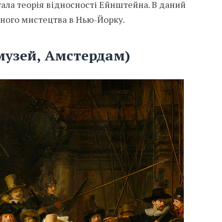
ала теорія відносності Ейнштейна. В даний
асного мистецтва в Нью-Йорку.
смузей, Амстердам)