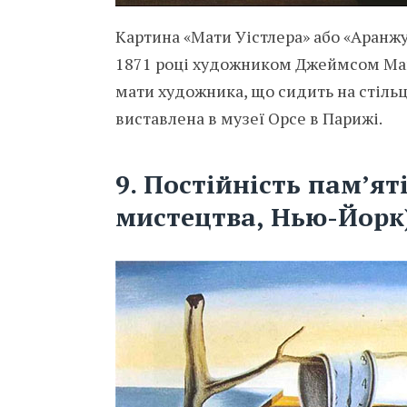
Картина «Мати Уістлера» або «Аранжу
1871 році художником Джеймсом Мак
мати художника, що сидить на стільці
виставлена в музеї Орсе в Парижі.
9. Постійність пам’ят
мистецтва, Нью-Йорк