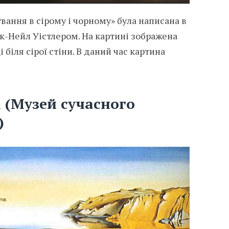
вання в сірому і чорному» була написана в
-Нейл Уістлером. На картині зображена
 біля сірої стіни. В даний час картина
і (Музей сучасного
)