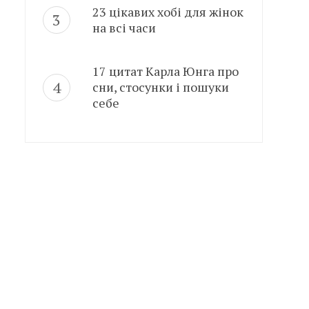
23 цікавих хобі для жінок
на всі часи
17 цитат Карла Юнга про
сни, стосунки і пошуки
себе