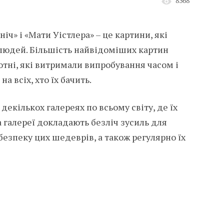
8368
ніч» і «Мати Уістлера» – це картини, які
людей. Більшість найвідоміших картин
отні, які витримали випробування часом і
а всіх, хто їх бачить.
декількох галереях по всьому світу, де їх
а галереї докладають безліч зусиль для
езпеку цих шедеврів, а також регулярно їх