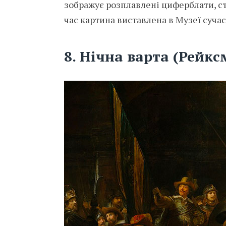
зображує розплавлені циферблати, ст
час картина виставлена ​​в Музеї суч
8. Нічна варта (Рейк