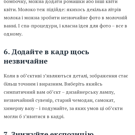
бомбочку, можна додати ромашки або інші квіти
квіти. Молоко теж підійде: якихось декілька літрів
молока і можна зробити незвичайне фото в молочній
ванні. І спа-процедури, і класна ідея для фото – все в
одному.
6.
Додайте в кадр щось
незвичайне
Коли в об’єктиві з’являються деталі, зображення стає
більш точним і виразним. Виберіть якийсь
симпатичний вам об’єкт – дизайнерську лампу,
незвичайний сувенір, старий чемодан, самокат,
химерну вазу – і подумайте, за яких умов ці об’єкти
могли б з’явитися в кадрі.
7.
Знижуйте експозицію