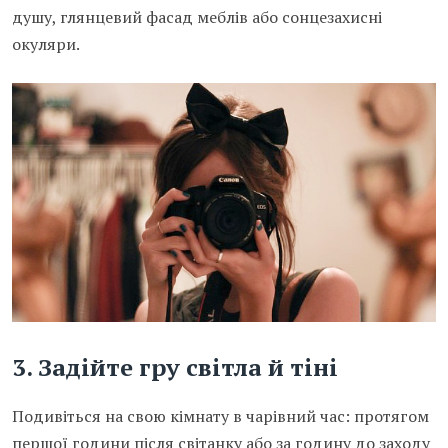
душу, глянцевий фасад меблів або сонцезахисні
окуляри.
3.
Задійте гру світла й тіні
Подивіться на свою кімнату в чарівний час: протягом
першої години після світанку або за годину до заходу