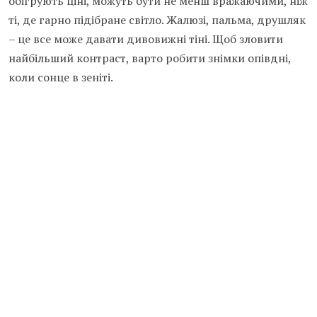
обігрують ціні, можуть бути не менш вражаючими, ніж
ті, де гарно підібране світло. Жалюзі, пальма, друшляк
– це все може давати дивовижні тіні. Щоб зловити
найбільший контраст, варто робити знімки опівдні,
коли сонце в зеніті.