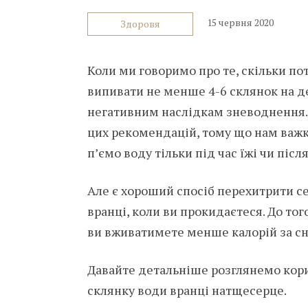
15 червня 2020
Здоровя
Коли ми говоримо про те, скільки по
випивати не менше 4-6 склянок на де
негативним наслідкам зневоднення. Н
цих рекомендацій, тому що нам важк
п’ємо воду тільки під час їжі чи післ
Але є хороший спосіб перехитрити с
вранці, коли ви прокидаєтеся. До тог
ви вживатимете менше калорій за с
Давайте детальніше розглянемо кори
склянку води вранці натщесерце.