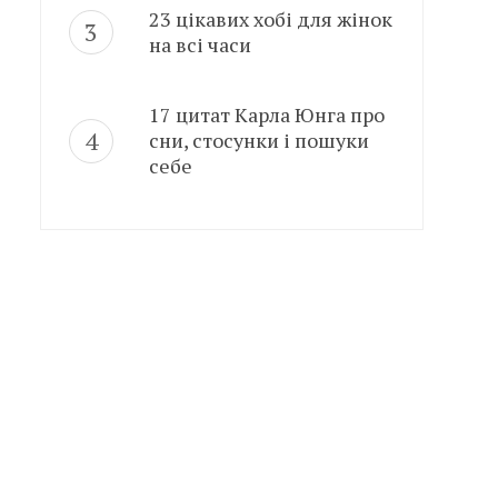
23 цікавих хобі для жінок
на всі часи
17 цитат Карла Юнга про
сни, стосунки і пошуки
себе