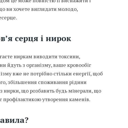
одом це може повністю її виснажити і
о ви хочете виглядати молодо,
есерце.
в’я серця і нирок
агаєте ниркам виводити токсини,
ини йдуть з організму, ваше кровообіг
зму вже не потрібно стільки енергії, щоб
ого, збільшення споживання рідини
з нирки, що розбавить будь мінерали, що
 є профілактикою утворення каменів.
равила?