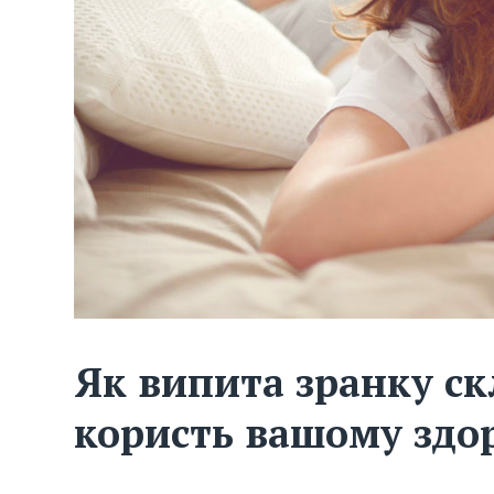
Як випита зранку ск
користь вашому здо