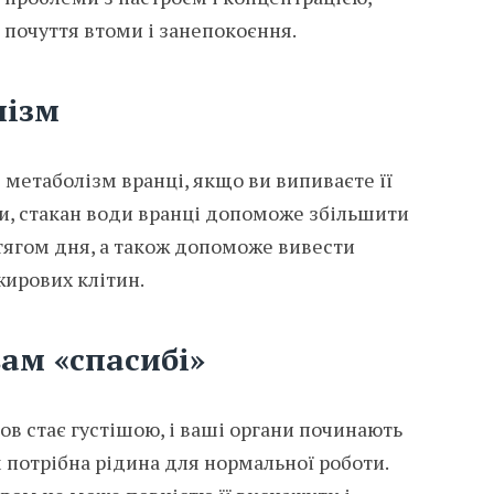
е почуття втоми і занепокоєння.
лізм
метаболізм вранці, якщо ви випиваєте її
и, стакан води вранці допоможе збільшити
ротягом дня, а також допоможе вивести
жирових клітин.
вам «спасибі»
ов стає густішою, і ваші органи починають
м потрібна рідина для нормальної роботи.