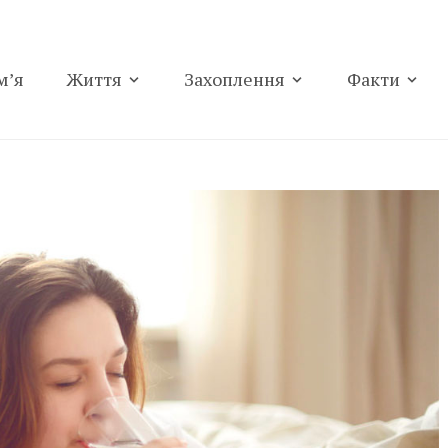
м’я
Життя
Захоплення
Факти