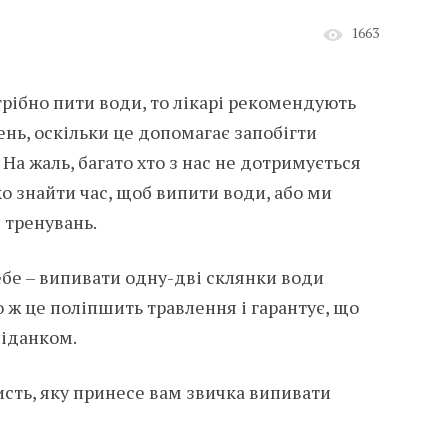
1663
трібно пити води, то лікарі рекомендують
нь, оскільки це допомагає запобігти
а жаль, багато хто з нас не дотримується
о знайти час, щоб випити води, або ми
я тренувань.
ебе – випивати одну-дві склянки води
о ж це поліпшить травлення і гарантує, що
ніданком.
сть, яку принесе вам звичка випивати