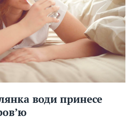
лянка води принесе
ров’ю