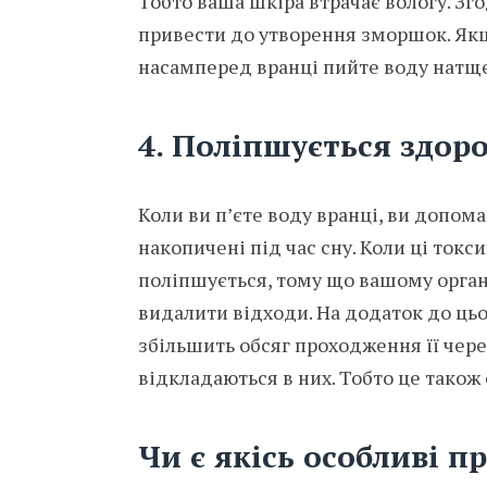
Тобто ваша шкіра втрачає вологу. Зг
привести до утворення зморшок. Якщ
насамперед вранці пийте воду натщ
4. Поліпшується здоро
Коли ви п’єте воду вранці, ви допом
накопичені під час сну. Коли ці токс
поліпшується, тому що вашому органі
видалити відходи. На додаток до ць
збільшить обсяг проходження її чере
відкладаються в них. Тобто це також
Чи є якісь особливі п