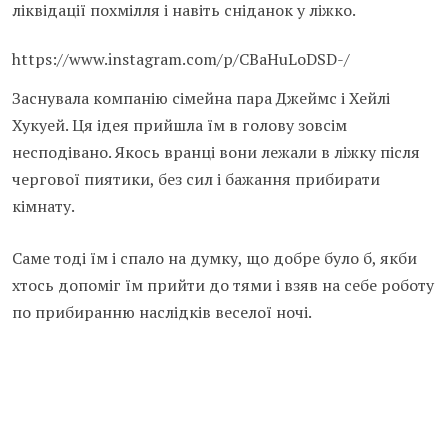
ліквідації похмілля і навіть сніданок у ліжко.
https://www.instagram.com/p/CBaHuLoDSD-/
Заснувала компанію сімейна пара Джеймс і Хейлі
Хукуей. Ця ідея прийшла їм в голову зовсім
несподівано. Якось вранці вони лежали в ліжку після
чергової пиятики, без сил і бажання прибирати
кімнату.
Саме тоді їм і спало на думку, що добре було б, якби
хтось допоміг їм прийти до тями і взяв на себе роботу
по прибиранню наслідків веселої ночі.