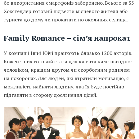
бо використання смартфонів заборонено. Всього за $5
Хохстедлер готовий підвести місцевого жителя або
туриста до дому чи прокатати по околицях селища.
Family Romance – сім’я напрокат
У компанії Ішиї Юічі працюють близько 1200 акторів.
Кожен з них готовий стати для клієнта ким завгодно:
чоловіком, кращим другом чи скорботним родичем
на похоронах. Для людей, які втратили мотивацію, є
можливість найняти людину, яка їх буде постійно
підганяти в сторону досягнення цілей.