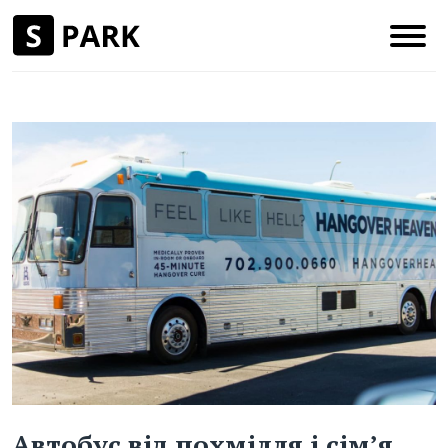
Автобус від похмілля і сім’я