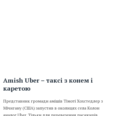
Amish Uber – таксі з конем і
каретою
Представник громади амішів Тімоті Хохстедлер з
Мічигану (США) запустив в околицях села Колон
аналог Uber. Тільки для перевезення пасажирів