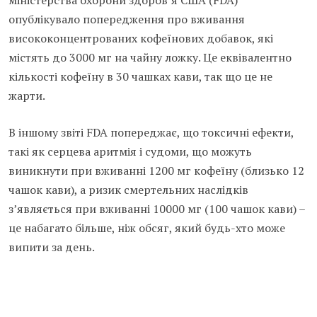
міністерства охорони здоров’я США (FDA)
опублікувало попередження про вживання
висококонцентрованих кофеїнових добавок, які
містять до 3000 мг на чайну ложку. Це еквівалентно
кількості кофеїну в 30 чашках кави, так що це не
жарти.
В іншому звіті FDA попереджає, що токсичні ефекти,
такі як серцева аритмія і судоми, що можуть
виникнути при вживанні 1200 мг кофеїну (близько 12
чашок кави), а ризик смертельних наслідків
з’являється при вживанні 10000 мг (100 чашок кави) –
це набагато більше, ніж обсяг, який будь-хто може
випити за день.