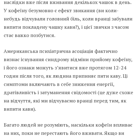
наслідки вже після вживання декількох чашок в день.
У кофеїну безумовно є ефект звикання (ви коли-
небудь відчували головний біль, коли вранці забували
випити покладену чашку кави?), і цієї звички з часом
стає важко позбутися.
Американська психіатрична асоціація фактично
визнає існування синдрому відміни прийому кофеїну,
і його ознаки можуть з’явитися вже протягом 12-24
годин після того, як людина припиняє пити каву. Ці
симптоми включають в себе зниження енергії,
дратівливість і затуманення свідомості (це дуже схоже
на відчуття, які ми відчуваємо вранці перед тим, як
випити кави).
Багато людей не розуміють, наскільки кофеїн впливає
на них, поки не перестають його вживати. Якщо ви