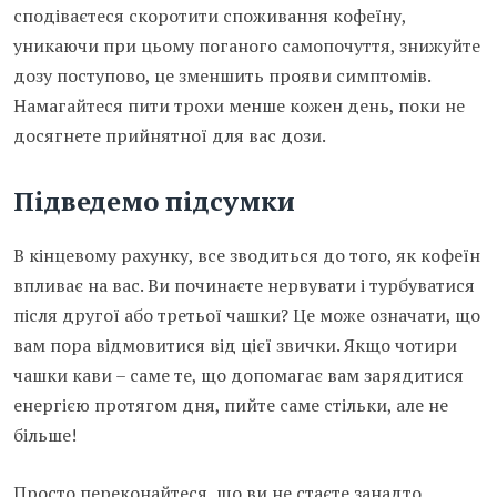
сподіваєтеся скоротити споживання кофеїну,
уникаючи при цьому поганого самопочуття, знижуйте
дозу поступово, це зменшить прояви симптомів.
Намагайтеся пити трохи менше кожен день, поки не
досягнете прийнятної для вас дози.
Підведемо підсумки
В кінцевому рахунку, все зводиться до того, як кофеїн
впливає на вас. Ви починаєте нервувати і турбуватися
після другої або третьої чашки? Це може означати, що
вам пора відмовитися від цієї звички. Якщо чотири
чашки кави – саме те, що допомагає вам зарядитися
енергією протягом дня, пийте саме стільки, але не
більше!
Просто переконайтеся, що ви не стаєте занадто