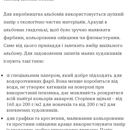
Для виробництва альбомів використовується цупкий
папір з екологічно чистих матеріалів. Аркуші в
альбомах гладенькі, щоб було зручно малювати
фарбами, кольоровими олівцями чи фломастерами.
Саме від цього приладдя і залежить вибір шкільного
альбому. Для задоволення запитів малих художників
існують такі типи:
зі спеціальним папером, який добре підходить для
водорозчинних фарб. Вона менше коробиться від
води, не утворює катишків на поверхні при
використанні пензлика, дає можливість розкритися
всій палітрі кольорів акварелі. Сторінки щільні – від
160 до 200 г/м2 для новачків та від 200 г/м2 для
впевнених художників.
для графіки та креслення, малювання кольоровими
та простими олівцями краще використовувати папір
із гладкими, майже глянсовими листами. Папір