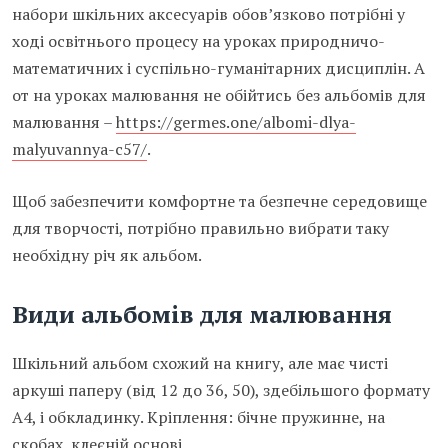
набори шкільних аксесуарів обов’язково потрібні у
ході освітнього процесу на уроках природничо-
математичних і суспільно-гуманітарних дисциплін. А
от на уроках малювання не обійтись без альбомів для
малювання –
https://germes.one/albomi-dlya-
malyuvannya-c57/
.
Щоб забезпечити комфортне та безпечне середовище
для творчості, потрібно правильно вибрати таку
необхідну річ як альбом.
Види альбомів для малювання
Шкільний альбом схожий на книгу, але має чисті
аркуші паперу (від 12 до 36, 50), здебільшого формату
А4, і обкладинку. Кріплення: бічне пружинне, на
скобах, клеєній основі.