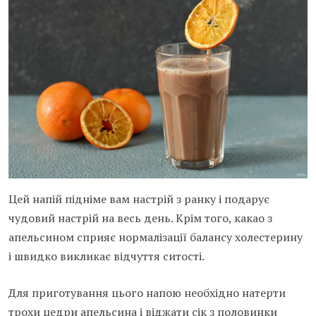
Цей напій підніме вам настрій з ранку і подарує
чудовий настрій на весь день. Крім того, какао з
апельсином сприяє нормалізації балансу холестерину
і швидко викликає відчуття ситості.
Для приготування цього напою необхідно натерти
трохи цедри апельсина і віджати сік з половинки