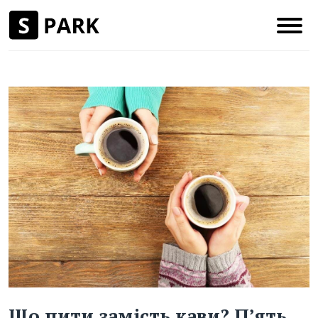
Що пити замість кави? П’ять