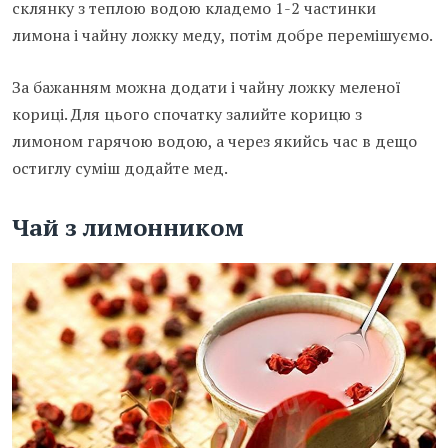
склянку з теплою водою кладемо 1-2 частинки
лимона і чайну ложку меду, потім добре перемішуємо.
За бажанням можна додати і чайну ложку меленої
кориці. Для цього спочатку залийте корицю з
лимоном гарячою водою, а через якийсь час в дещо
остиглу суміш додайте мед.
Чай з лимонником