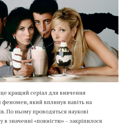
– це кращий серіал для вивчення
й феномен, який вплинув навіть на
в. По ньому проводяться наукові
y в значенні «повністю» – закріпилося