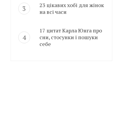
23 цікавих хобі для жінок
на всі часи
17 цитат Карла Юнга про
сни, стосунки і пошуки
себе