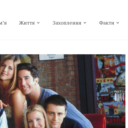
м’я
Життя
Захоплення
Факти