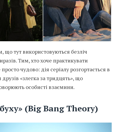
, що тут використовуються безліч
иразів. Тим, хто хоче практикувати
 просто чудово: дія серіалу розгортається в
я друзів «злегка за тридцять», що
говорюють особисті взаємини.
буху» (Big Bang Theory)