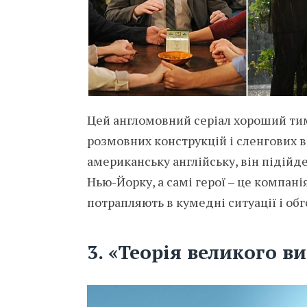
Цей англомовний серіал хороший тим
розмовних конструкцій і сленгових в
американську англійську, він підійде
Нью-Йорку, а самі герої – це компані
потрапляють в кумедні ситуації і об
3.
«Теорія великого ви