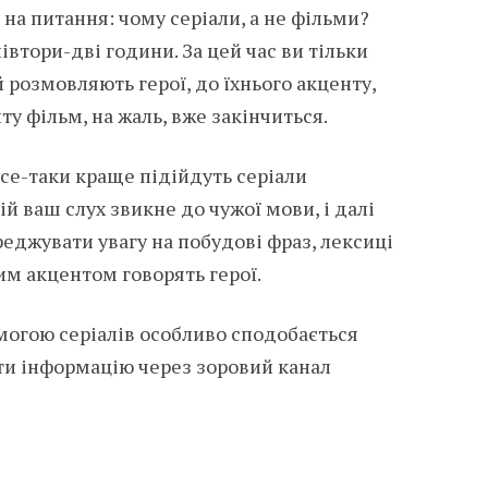
 на питання: чому серіали, а не фільми?
івтори-дві години. За цей час ви тільки
 розмовляють герої, до їхнього акценту,
нту фільм, на жаль, вже закінчиться.
се-таки краще підійдуть серіали
ій ваш слух звикне до чужої мови, і далі
реджувати увагу на побудові фраз, лексиці
ким акцентом говорять герої.
могою серіалів особливо сподобається
ати інформацію через зоровий канал