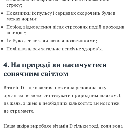
стресу;
Показники їх пульсу і серцевих скорочень були в
межах норми;
Період відновлення після стресових подій проходив
швидше;
Їм було легше залишатися позитивними;
Поліпшувалося загальне психічне здоров’я.
4. На природі ви насичуєтеся
сонячним світлом
Вітамін D – це важлива поживна речовина, яку
організм не може синтезувати природним шляхом. І,
на жаль, з їжею в необхідних кількостях ви його теж
не отримаєте.
Наша шкіра виробляє вітамін D тільки тоді, коли вона