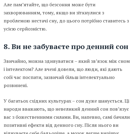
Але пам’ятайте, що безсоння може бути
захворюванням, тому, якщо ви зіткнулися з
проблемою нестачі сну, до цього потрібно ставитесь з
усією серйозністю.
8. Ви не забуваєте про денний сон
Звичайно, можна здивуватися – який зв’язок між сном
і інтелектом? Але вчені довели, що люди, які дають
собі час поспати, зазвичай більш інтелектуально
розвинені.
У багатьох східних культурах – сон дуже шанується. Ці
народи вважають, що невеликий денний сон пов’язує
вас з божественними силами. Ви, напевно, самі бачили
позитивні ефекти від денного сну. Після нього ви
відчуваєте себе бадьоріше, а мозок легше вирішує