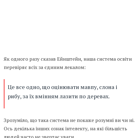
Як одного разу сказав Ейнштейн, наша система освіти
перевіряє всіх за єдиним лекалом:
Це все одно, що оцінювати мавпу, слона і
рибу, за їх вмінням лазити по деревах.
Зрозуміло, що така система не покаже розумні ви чи ні.
Ось декілька інших ознак інтелекту, на які більшість
людей часто не звертає уваги.