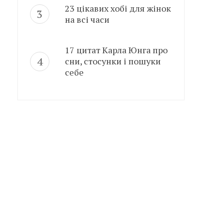
23 цікавих хобі для жінок
на всі часи
17 цитат Карла Юнга про
сни, стосунки і пошуки
себе