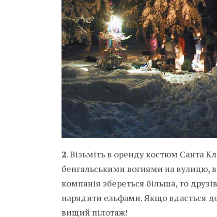
2
. Візьміть в оренду костюм Санта К
бенгальськими вогнями на вулицю, 
компанія збереться більша, то друзі
нарядити ельфами. Якщо вдасться дес
вищий пілотаж!