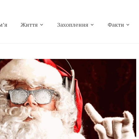
м’я
Життя
Захоплення
Факти