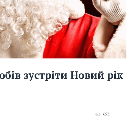
обів зустріти Новий рік
653