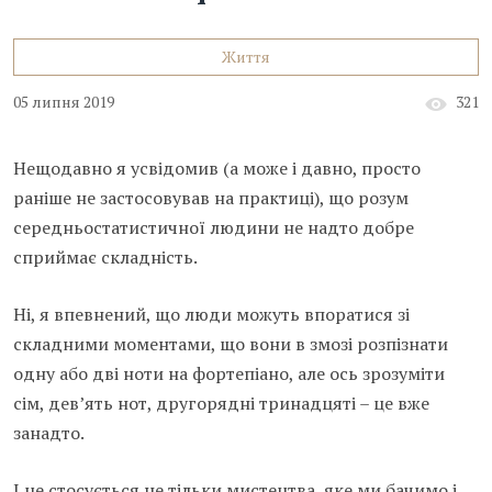
Життя
05 липня 2019
321
Нещодавно я усвідомив (а може і давно, просто
раніше не застосовував на практиці), що розум
середньостатистичної людини не надто добре
сприймає складність.
Ні, я впевнений, що люди можуть впоратися зі
складними моментами, що вони в змозі розпізнати
одну або дві ноти на фортепіано, але ось зрозуміти
сім, дев’ять нот, другорядні тринадцяті – це вже
занадто.
І це стосується не тільки мистецтва, яке ми бачимо і