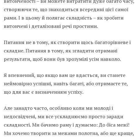
витонченості – ви можете витратити дуже багато часу,
створюючи те, що знаходиться всередині цієї самої
рами. І в цьому й полягає складність – як зробити
витончені і деталізовані речі простими.
Питання не в тому, як створити щось багаторівневе і
складне. Питання в тому, як згладити отримані
результати, щоб вони був зрозумілі усім навколо.
Я впевнений, що якщо вам це вдасться, ви станете
неймовірно успішні, навіть багаті, або отримаєте те,
що для вас є визначенням успіху.
Але занадто часто, особливо коли ми молоді і
недосвідчені, ми все ускладнюємо просто заради
складності. Ми бачимо раму і думаємо: До біса межі!
Ми хочемо творити за межами полотна, або ще краще,