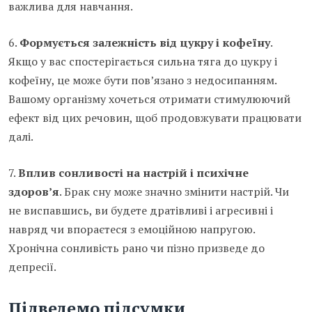
важлива для навчання.
6.
Формується залежність від цукру і кофеїну
.
Якщо у вас спостерігається сильна тяга до цукру і
кофеїну, це може бути пов’язано з недосипанням.
Вашому організму хочеться отримати стимулюючий
ефект від цих речовин, щоб продовжувати працювати
далі.
7.
Вплив сонливості на настрій і психічне
здоров’я
. Брак сну може значно змінити настрій. Чи
не виспавшись, ви будете дратівливі і агресивні і
навряд чи впораєтеся з емоційною напругою.
Хронічна сонливість рано чи пізно призведе до
депресії.
Підведемо підсумки