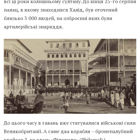
всі ці роки колишньому султану. До кінця 25-го серпня
палац, в якому знаходився Халід, був оточений
близько 3 000 людей, на озброєнні яких були
артилерійські знаряддя.
До цього часу в гавань вже стягувалися військові сили
Великобританії. А саме два корабля – бронепалубний
крейсер 3-го класу «Філомеле» (Philomel) і