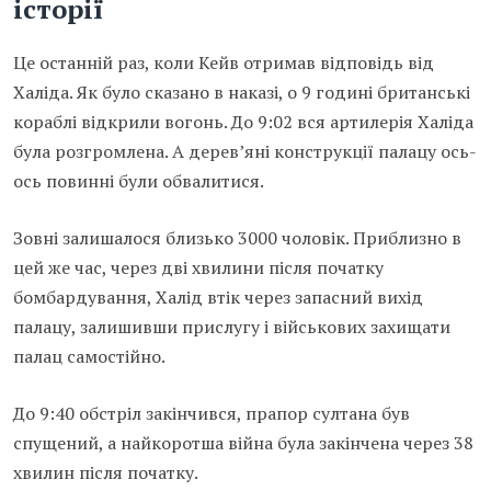
історії
Це останній раз, коли Кейв отримав відповідь від
Халіда. Як було сказано в наказі, о 9 годині британські
кораблі відкрили вогонь. До 9:02 вся артилерія Халіда
була розгромлена. А дерев’яні конструкції палацу ось-
ось повинні були обвалитися.
Зовні залишалося близько 3000 чоловік. Приблизно в
цей же час, через дві хвилини після початку
бомбардування, Халід втік через запасний вихід
палацу, залишивши прислугу і військових захищати
палац самостійно.
До 9:40 обстріл закінчився, прапор султана був
спущений, а найкоротша війна була закінчена через 38
хвилин після початку.