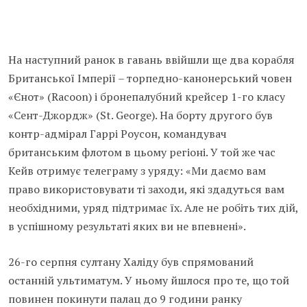
На наступний ранок в гавань ввійшли ще два корабля
Британської Імперії – торпедно-канонерський човен
«Єнот» (Racoon) і бронепалубний крейсер 1-го класу
«Сент-Джордж» (St. George). На борту другого був
контр-адмірал Гаррі Роусон, командувач
британським флотом в цьому регіоні. У той же час
Кейв отримує телеграму з уряду: «Ми даємо вам
право використовувати ті заходи, які здадуться вам
необхідними, уряд підтримає їх. Але не робіть тих дій,
в успішному результаті яких ви не впевнені».
26-го серпня султану Халіду був спрямований
останній ультиматум. У ньому йшлося про те, що той
повинен покинути палац до 9 години ранку