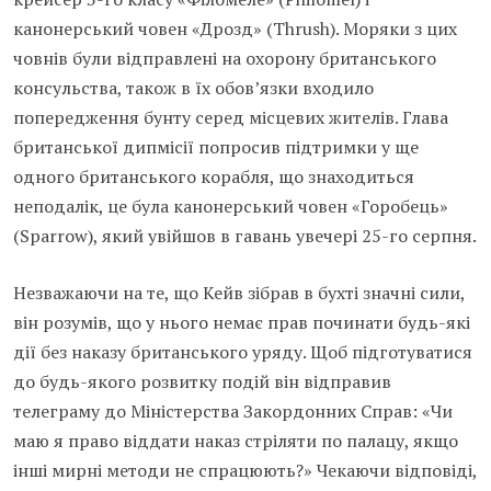
канонерський човен «Дрозд» (Thrush). Моряки з цих
човнів були відправлені на охорону британського
консульства, також в їх обов’язки входило
попередження бунту серед місцевих жителів. Глава
британської дипмісії попросив підтримки у ще
одного британського корабля, що знаходиться
неподалік, це була канонерський човен «Горобець»
(Sparrow), який увійшов в гавань увечері 25-го серпня.
Незважаючи на те, що Кейв зібрав в бухті значні сили,
він розумів, що у нього немає прав починати будь-які
дії без наказу британського уряду. Щоб підготуватися
до будь-якого розвитку подій він відправив
телеграму до Міністерства Закордонних Справ: «Чи
маю я право віддати наказ стріляти по палацу, якщо
інші мирні методи не спрацюють?» Чекаючи відповіді,