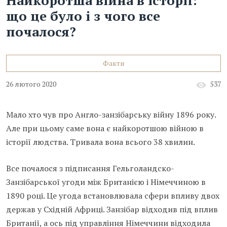
Найкоротша війна в історії:
що це було і з чого все
почалося?
Факти
26 лютого 2020
537
Мало хто чув про Англо-занзібарську війну 1896 року.
Але при цьому саме вона є найкоротшою війною в
історії людства. Тривала вона всього 38 хвилин.
Все почалося з підписання Гельголандско-
Занзібарської угоди між Британією і Німеччиною в
1890 році. Це угода встановлювала сфери впливу двох
держав у Східній Африці. Занзібар відходив під вплив
Британії, а ось під управління Німеччини відходила