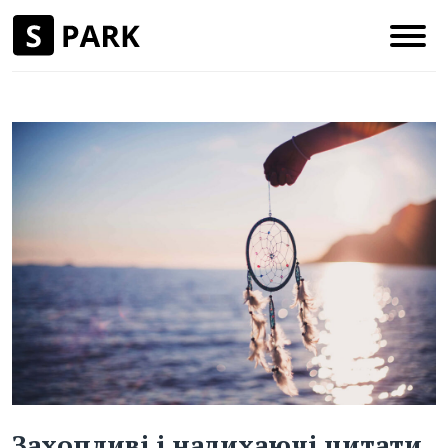
Захопливі і надихаючі цитати