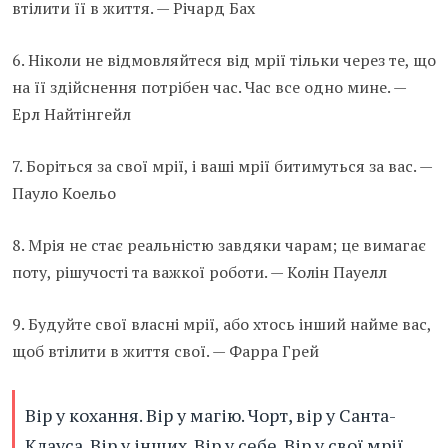
втілити її в життя. — Річард Бах
6. Ніколи не відмовляйтеся від мрії тільки через те, що
на її здійснення потрібен час. Час все одно мине. —
Ерл Найтінгейл
7. Боріться за свої мрії, і ваші мрії битимуться за вас. —
Пауло Коельо
8. Мрія не стає реальністю завдяки чарам; це вимагає
поту, рішучості та важкої роботи. — Колін Пауелл
9. Будуйте свої власні мрії, або хтось інший найме вас,
щоб втілити в життя свої. — Фарра Грей
Вір у кохання. Вір у магію. Чорт, вір у Санта-
Клауса. Вір у інших. Вір у себе. Вір у свої мрії.