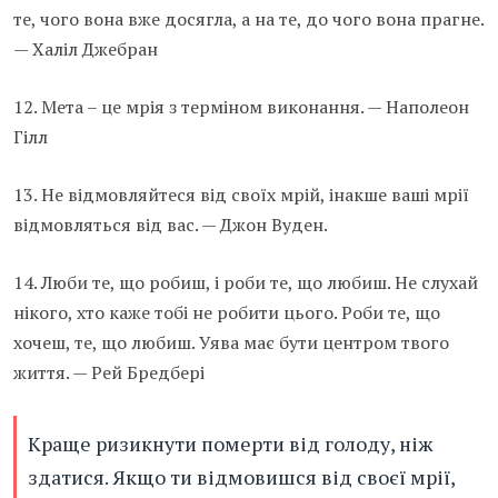
те, чого вона вже досягла, а на те, до чого вона прагне.
— Халіл Джебран
12. Мета – це мрія з терміном виконання. — Наполеон
Гілл
13. Не відмовляйтеся від своїх мрій, інакше ваші мрії
відмовляться від вас. — Джон Вуден.
14. Люби те, що робиш, і роби те, що любиш. Не слухай
нікого, хто каже тобі не робити цього. Роби те, що
хочеш, те, що любиш. Уява має бути центром твого
життя. — Рей Бредбері
Краще ризикнути померти від голоду, ніж
здатися. Якщо ти відмовишся від своєї мрії,