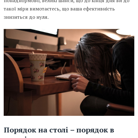
понаднормово, великі шанси, що до кінця дня ви до
такої міри вимотаєтесь, що ваша ефективність
знизиться до нуля.
Порядок на столі – порядок в