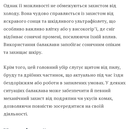
Однак її можливості не обмежуються захистом від
холоду. Вона чудово справляється із захистом від
яскравого сонця та шкідливого ультрафіолету, що
особливо важливо влітку або у високогір’ї, де сніг
відбиває сонячні промені, посилюючи їхній вплив.
Використання балаклави запобігає сонячним опікам
та захищає шкіру.
Крім того, цей головний убір слугує щитом від пилу,
бруду та дрібних частинок, що актуально під час їзди
бездоріжжям або роботи в запилених умовах. У деяких
ситуаціях балаклава може забезпечити й певний
механічний захист від подряпин чи укусів комах,
дозволяючи повністю зосередитися на своїй
діяльності.