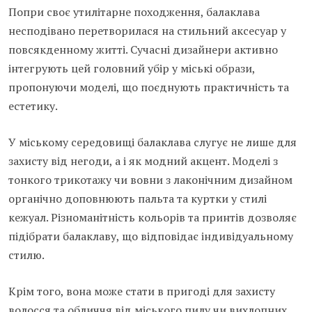
Попри своє утилітарне походження, балаклава
несподівано перетворилася на стильний аксесуар у
повсякденному житті. Сучасні дизайнери активно
інтегрують цей головний убір у міські образи,
пропонуючи моделі, що поєднують практичність та
естетику.
У міському середовищі балаклава слугує не лише для
захисту від негоди, а і як модний акцент. Моделі з
тонкого трикотажу чи вовни з лаконічним дизайном
органічно доповнюють пальта та куртки у стилі
кежуал. Різноманітність кольорів та принтів дозволяє
підібрати балаклаву, що відповідає індивідуальному
стилю.
Крім того, вона може стати в пригоді для захисту
волосся та обличчя від міського пилу чи вихлопних