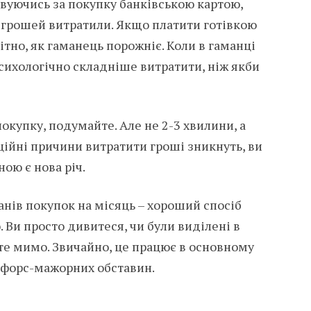
овуючись за покупку банківською картою,
 грошей витратили. Якщо платити готівкою
ітно, як гаманець порожніє. Коли в гаманці
психологічно складніше витратити, ніж якби
покупку, подумайте. Але не 2-3 хвилини, а
ційні причини витратити гроші зникнуть, ви
ою є нова річ.
анів покупок на місяць – хороший спосіб
 Ви просто дивитеся, чи були виділені в
ите мимо. Звичайно, це працює в основному
я форс-мажорних обставин.