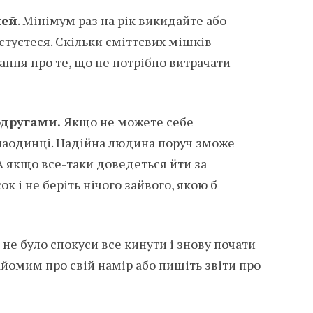
чей
. Мінімум раз на рік викидайте або
истуєтеся. Скільки сміттєвих мішків
ання про те, що не потрібно витрачати
одругами.
Якщо не можете себе
 наодинці. Надійна людина поруч зможе
А якщо все-таки доведеться йти за
к і не беріть нічого зайвого, якою б
 не було спокуси все кинути і знову почати
айомим про свій намір або пишіть звіти про