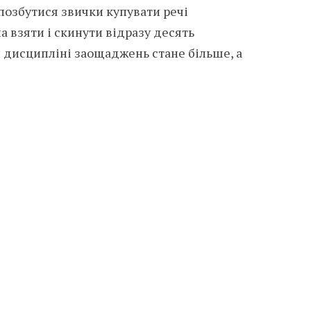
позбутися звички купувати речі
а взяти і скинути відразу десять
й дисципліні заощаджень стане більше, а