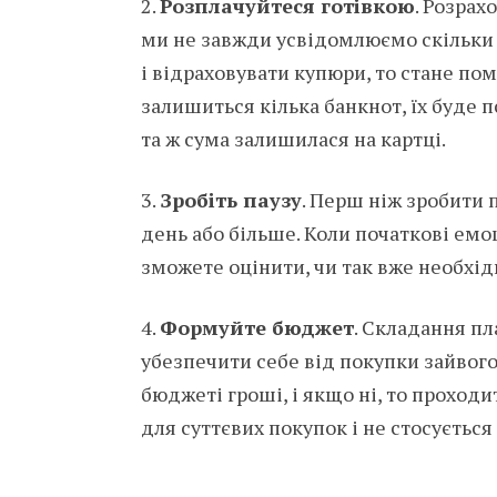
2.
Розплачуйтеся готівкою
. Розрах
ми не завжди усвідомлюємо скільки
і відраховувати купюри, то стане пом
залишиться кілька банкнот, їх буде 
та ж сума залишилася на картці.
3.
Зробіть паузу
. Перш ніж зробити 
день або більше. Коли початкові емо
зможете оцінити, чи так вже необхідн
4.
Формуйте бюджет
. Складання пл
убезпечити себе від покупки зайвого.
бюджеті гроші, і якщо ні, то проход
для суттєвих покупок і не стосуєтьс