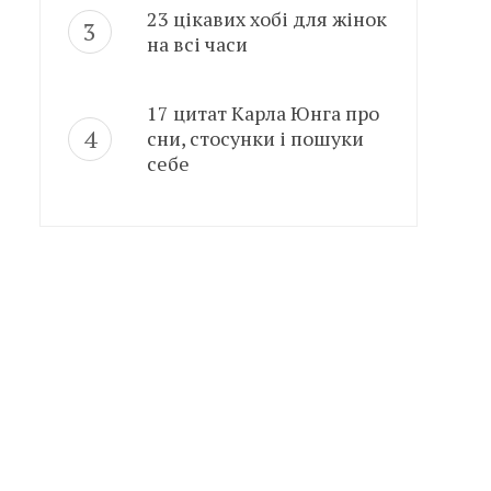
23 цікавих хобі для жінок
на всі часи
17 цитат Карла Юнга про
сни, стосунки і пошуки
себе