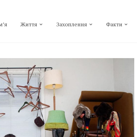
м’я
Життя
Захоплення
Факти