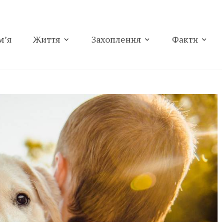
м’я
Життя
Захоплення
Факти