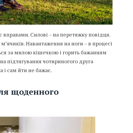
 вправами. Силові – на перетяжку повідця.
і м’ячиків. Навантаження на ноги – в процесі
ься за милою кішечкою і горить бажанням
 на підтягування чотириногого друга
 і сам йти не бажає.
для щоденного