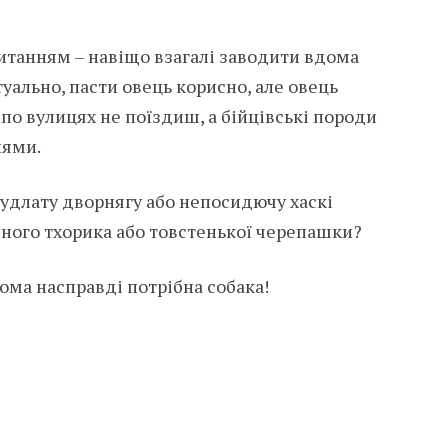
итанням – навіщо взагалі заводити вдома
уально, пасти овець корисно, але овець
 по вулицях не поїздиш, а бійцівські породи
нями.
кудлату дворнягу або непосидючу хаскі
дного тхорика або товстенької черепашки?
ома насправді потрібна собака!