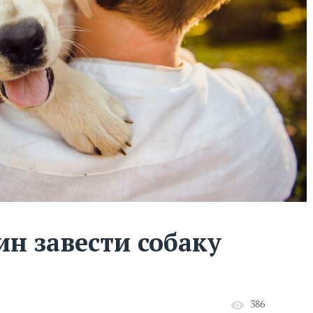
н завести собаку
386