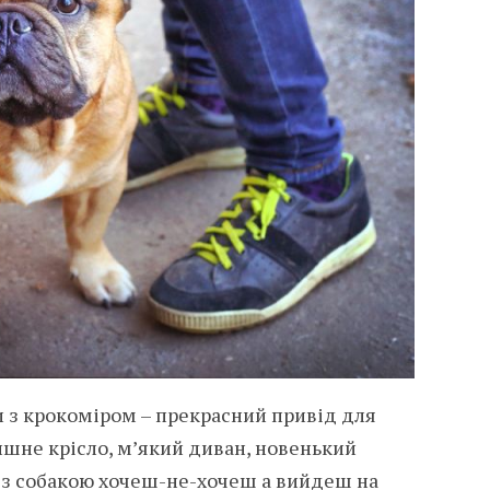
и з крокоміром – прекрасний привід для
тишне крісло, м’який диван, новенький
А з собакою хочеш-не-хочеш а вийдеш на