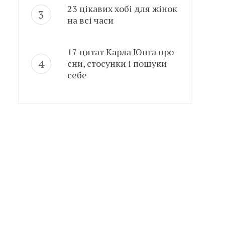
23 цікавих хобі для жінок
на всі часи
17 цитат Карла Юнга про
сни, стосунки і пошуки
себе