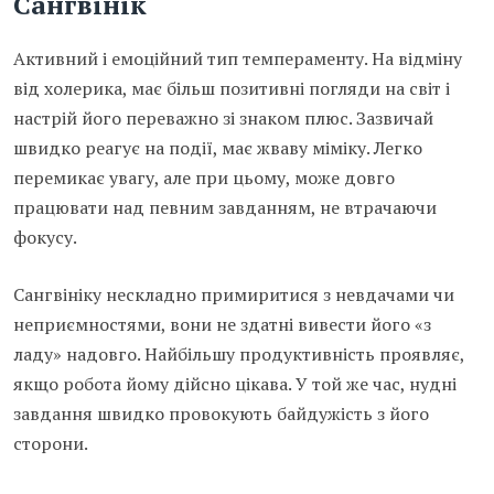
Сангвінік
Активний і емоційний тип темпераменту. На відміну
від холерика, має більш позитивні погляди на світ і
настрій його переважно зі знаком плюс. Зазвичай
швидко реагує на події, має жваву міміку. Легко
перемикає увагу, але при цьому, може довго
працювати над певним завданням, не втрачаючи
фокусу.
Сангвініку нескладно примиритися з невдачами чи
неприємностями, вони не здатні вивести його «з
ладу» надовго. Найбільшу продуктивність проявляє,
якщо робота йому дійсно цікава. У той же час, нудні
завдання швидко провокують байдужість з його
сторони.